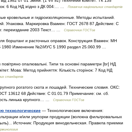
ід 1982 07 01 Зміни: (1 VII 92) Технічний комітет: ТК 135
нок: 6 Код НД згідно з ДК 004:… …
Покажчик національних стандартів
ые кровельные и гидроизоляционные. Методы испытаний.
й. Упаковка. Маркировка Взамен: ГОСТ 2678 87 Действие: С
ие: переиздание 2003 Текст… …
Справочник ГОСТов
для борштанг и расточных оправок. Конструкция Взамен: МН
5 1980 Изменение №2/ИУС 5 1990 раздел 25.060.99 …
повітряно опалювальні. Типи та основні параметри [br] НД
мітет: Мова: Метод прийняття: Кількість сторінок: 7 Код НД
них стандартів
упного рогатого скота и лошадей. Технические словия. ОКС:
ОСТ 13612 68 Действие: С 01.01.79 Примечание: см. сб.
ерсть линька крупного… …
Справочник ГОСТов
ю технологические
— Технологические включения:
льтрации и/или укупорки продукции (волокна фильтровальных
ыль)... Источник: Продукция винодельческая. Правила приемки
рминология