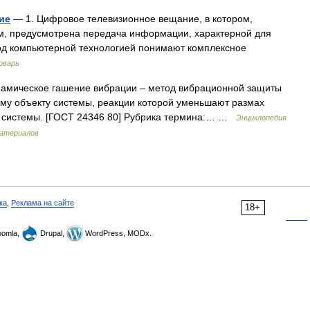
ие
— 1. Цифровое телевизионное вещание, в котором,
м, предусмотрена передача информации, характерной для
од компьютерной технологией понимают комплексное
оварь
амическое гашение вибрации – метод вибрационной защиты
у объекту системы, реакции которой уменьшают размах
я системы. [ГОСТ 24346 80] Рубрика термина:… …
Энциклопедия
материалов
ка
,
Реклама на сайте
18+
omla,
Drupal,
WordPress, MODx.