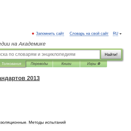
Запомнить сайт
Словарь на свой сайт
RU
едии на Академике
Найти!
Толкования
Переводы
Книги
Игры ⚽
андартов 2013
изоляционные
.
Методы
испытаний