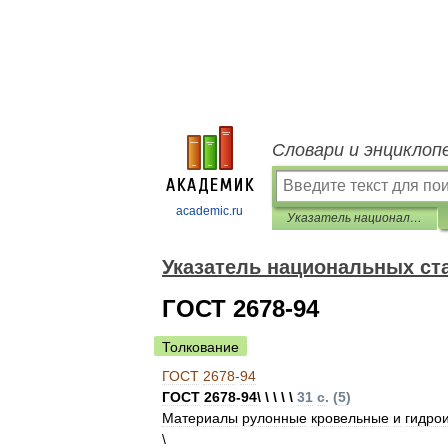
Словари и энциклоп
academic.ru
Указатель национальных стандартов 2013
Указатель национальных ст
ГОСТ 2678-94
Толкование
ГОСТ
2678
-
94
ГОСТ
2678
-
94
\ \ \ \ \
31
с
. (
5
)
Материалы
рулонные
кровельные
и
гидро
\