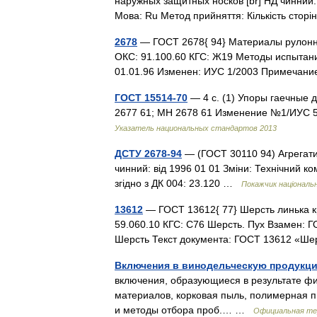
наружных защитных носков [br] НД чинний: в
Мова: Ru Метод прийняття: Кількість сторі
2678
— ГОСТ 2678{ 94} Материалы рулонн
ОКС: 91.100.60 КГС: Ж19 Методы испытани
01.01.96 Изменен: ИУС 1/2003 Примечан
ГОСТ 15514-70
— 4 с. (1) Упоры гаечные 
2677 61; МН 2678 61 Изменение №1/ИУС 
Указатель национальных стандартов 2013
ДСТУ 2678-94
— (ГОСТ 30110 94) Агрегати 
чинний: від 1996 01 01 Зміни: Технічний ко
згідно з ДК 004: 23.120 …
Покажчик національ
13612
— ГОСТ 13612{ 77} Шерсть линька кр
59.060.10 КГС: С76 Шерсть. Пух Взамен: Г
Шерсть Текст документа: ГОСТ 13612 «Ш
Включения в винодельческую продукци
включения, образующиеся в результате фи
материалов, корковая пыль, полимерная п
и методы отбора проб.… …
Официальная те