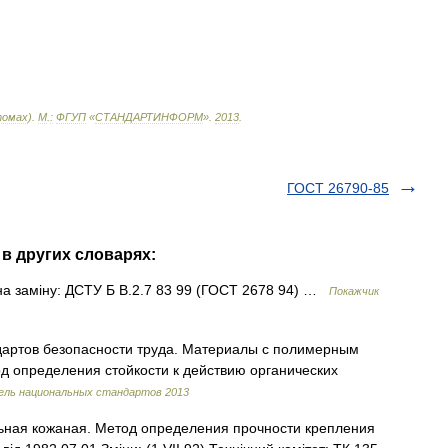
омах
).
М
.
:
ФГУП
«
СТАНДАРТИНФОРМ
»
.
2013
.
ГОСТ 26790-85
 в других словарях:
а заміну: ДСТУ Б В.2.7 83 99 (ГОСТ 2678 94) …
Покажчик
ндартов безопасности труда. Материалы с полимерным
д определения стойкости к действию органических
ель национальных стандартов 2013
ная кожаная. Метод определения прочности крепления