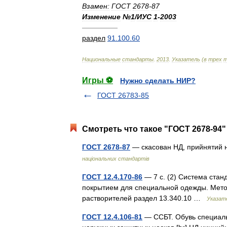
Взамен:
ГОСТ
2678
-
87
Изменение
№
1
/
ИУС
1
-
2003
—————
раздел
91
.
100
.
60
Национальные
стандарты
.
2013
.
Указатель
(
в
трех
т
Игры ⚽
Нужно сделать НИР?
ГОСТ 26783-85
Смотреть что такое "ГОСТ 2678-94"
ГОСТ 2678-87
— скасован НД, прийнятий н
національних стандартів
ГОСТ 12.4.170-86
— 7 с. (2) Система ста
покрытием для специальной одежды. Мето
растворителей раздел 13.340.10 …
Указат
ГОСТ 12.4.106-81
— ССБТ. Обувь специаль